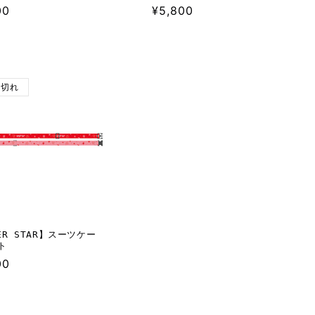
00
通
¥5,800
常
価
格
り切れ
ER STAR】スーツケー
ト
00