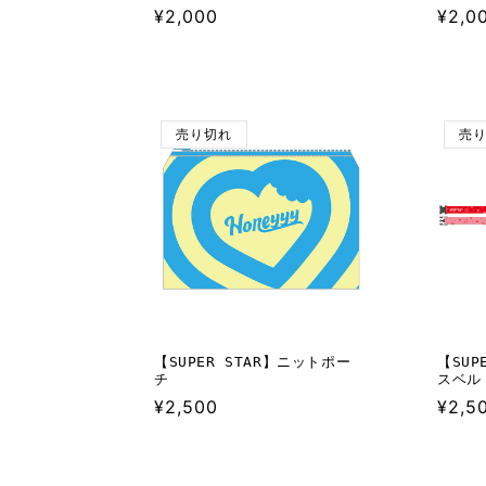
通
¥2,000
通
¥2,0
常
常
価
価
格
格
売り切れ
売
【SUPER STAR】ニットポー
【SUP
チ
スベル
通
¥2,500
通
¥2,5
常
常
価
価
格
格