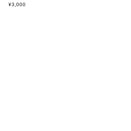
通
¥3,000
常
価
格