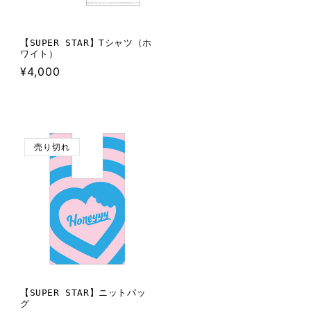
【SUPER STAR】Tシャツ（ホ
ワイト）
通
¥4,000
常
価
格
売り切れ
【SUPER STAR】ニットバッ
グ