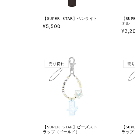
【SUPER STAR】ペンライト
【SUP
オル
通
¥5,500
通
¥2,2
常
常
価
価
格
格
売り切れ
売
【SUPER STAR】ビーズスト
【SUP
ラップ（ゴールド）
ラップ