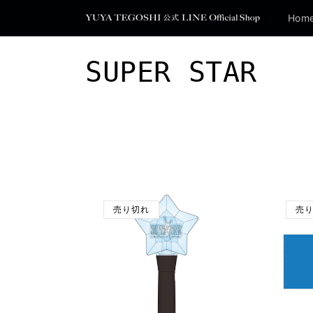
コンテ
ンツに
Hom
進む
コ
SUPER STAR
レ
ク
シ
ョ
売り切れ
売
ン
: