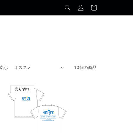
カ
グ
ー
イ
ト
ン
替え:
10個の商品
売り切れ