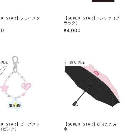
ER STAR】フェイスタ
【SUPER STAR】Tシャツ（ブ
ラック）
00
通
¥4,000
常
価
格
り切れ
売り切れ
ER STAR】ビーズスト
【SUPER STAR】折りたたみ
（ピンク）
傘