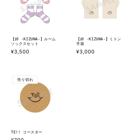
【絆 -KIZUNA-】ルーム
【絆 -KIZUNA-】ミトン
ソックスセット
手袋
通
¥3,500
通
¥3,000
常
常
価
価
格
格
売り切れ
TE!! コースター