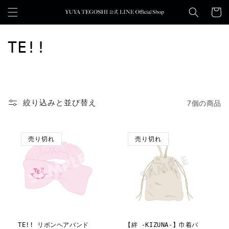
コンテ
ンツに
ー
進む
ト
コ
TE!!
レ
ク
シ
絞り込みと並び替え
7個の商品
ョ
売り切れ
売り切れ
ン
:
TE!! リボンヘアバンド
【絆 -KIZUNA-】巾着バ