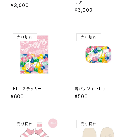
ック
通
¥3,000
通
¥3,000
常
常
価
価
格
格
売り切れ
売り切れ
TE!! ステッカー
缶バッジ（TE!!）
通
¥600
通
¥500
常
常
価
価
格
格
売り切れ
売り切れ